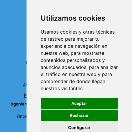
Contacto
Utilizamos cookies
Delegación de Toledo
Usamos cookies y otras técnicas
de rastreo para mejorar tu
+34 925 048 387
experiencia de navegación en
nuestra web, para mostrarte
contenidos personalizados y
Delegación de Madrid
Delegación de Sevilla
anuncios adecuados, para analizar
+34 910 075 821
+34 910 075 821
el tráfico en nuestra web y para
comprender de donde llegan
Aviso legal
Política de privacidad
nuestros visitantes.
Política de Cookies
Accesibilidad
Ingenieros especializados en sistemas y plantas de
Aceptar
tratamiento de agua
Rechazar
Financiado por la Unión Europea – NextGenerationEU
Configurar
produce: ilatina